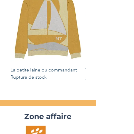
La petite laine du commandant
T-shirt vintage amure a
Rupture de stock
Prix
29,99 $CA
Zone affaire