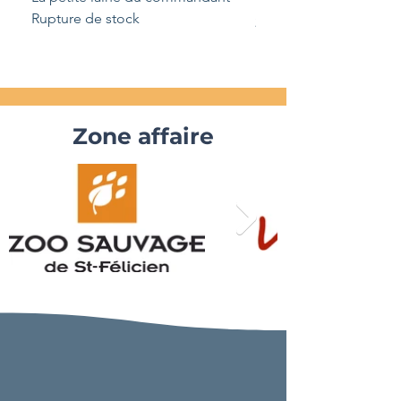
Rupture de stock
Prix
29,99 $CA
Zone affaire